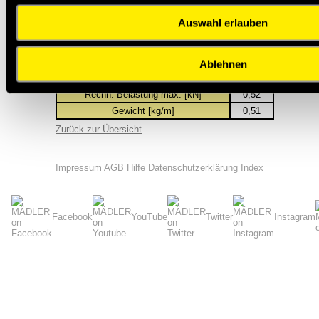
Innere Breite b
[mm]
13,28
2
2)
Auswahl erlauben
10,16
Buchsen-Ø d
[mm]
1
Bolzen-Ø [mm]
5,08
b
[mm]
19,6
4
Ablehnen
7
4,1
b
[mm]
Rechn. Belastung max. [kN]
0,52
Gewicht [kg/m]
0,51
Zurück zur Übersicht
Impressum
AGB
Hilfe
Datenschutzerklärung
Index
Facebook
YouTube
Twitter
Instagram