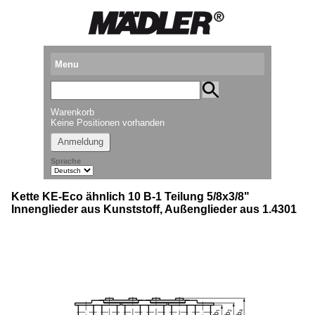
Menu
Produkte
Warenkorb
Standorte
Keine Positionen vorhanden
Anmeldung
Downloads
Sprache
Kataloganforderung
Kette KE-Eco ähnlich 10 B-1 Teilung 5/8x3/8"
Messetermine
Innenglieder aus Kunststoff, Außenglieder aus 1.4301
Presse
Newsletter
► Videos