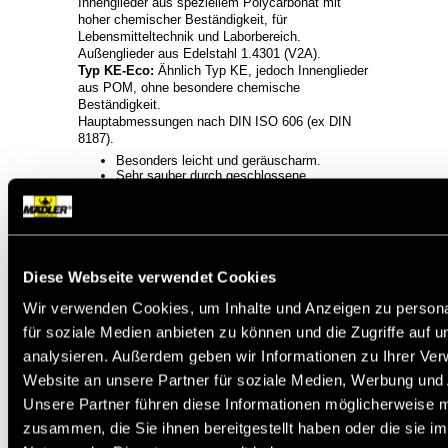
Innenglieder aus speziellem Polycarbonat mit
hoher chemischer Beständigkeit, für
Lebensmitteltechnik und Laborbereich.
Außenglieder aus Edelstahl 1.4301 (V2A).
Typ KE-Eco:
Ähnlich Typ KE, jedoch Innenglieder
aus POM, ohne besondere chemische
Beständigkeit.
Hauptabmessungen nach DIN ISO 606 (ex DIN
8187).
Besonders leicht und geräuscharm.
Sehr sauber durch geschlossene
Oberflächen am Innenglied.
Hohe Korrosionsbeständigkeit.
Hohe Lebensdauer völlig ohne
Schmierung.
Bruchkraft wesentlich höher als bei
reinen Kunststoffketten.
Diese Webseite verwendet Cookies
Temperaturbereich -10° bis +80°C.
Vmax 70m/min.
Wir verwenden Cookies, um Inhalte und Anzeigen zu persona
für soziale Medien anbieten zu können und die Zugriffe auf 
analysieren. Außerdem geben wir Informationen zu Ihrer Ve
Verkauf per Meter. Das Verschlussglied ist
Website an unsere Partner für soziale Medien, Werbung und 
separat zu bestellen.
Geschweifte Laschen
(Größe 06 mit geraden Laschen).
Unsere Partner führen diese Informationen möglicherweise m
zusammen, die Sie ihnen bereitgestellt haben oder die sie i
Service:
Katalogseite
CAD Daten