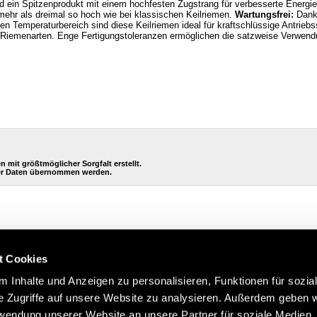
ein Spitzenprodukt mit einem hochfesten Zugstrang für verbesserte Energiee
mehr als dreimal so hoch wie bei klassischen Keilriemen.
Wartungsfrei:
Dank 
ten Temperaturbereich sind diese Keilriemen ideal für kraftschlüssige Antr
i Riemenarten. Enge Fertigungstoleranzen ermöglichen die satzweise Verwendu
it größtmöglicher Sorgfalt erstellt.
eser Daten übernommen werden.
t Cookies
 Inhalte und Anzeigen zu personalisieren, Funktionen für sozia
e Zugriffe auf unsere Website zu analysieren. Außerdem geben w
rwendung unserer Website an unsere Partner für soziale Medien