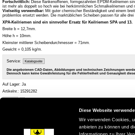
Fortschrittlich:
Diese flankenoffenen, formgezahnten EPDM-Keilriemen sind 
ist mehr als doppelt so hoch wie bei herkömmlichen Schmalkeilriemen und 
Vielseitig verwendbar:
Mit guter chemischer Beständigkeit und einem brei
problemlos ersetzt werden. Die marktüblichen Scheiben passen für alle dre
XPA-Keilriemen sind ein sinnvoller Ersatz für Keilriemen SPA und 13.
Breite b = 12,7mm.
Höhe h = 10mm.
Kleinster mittlerer Scheibendurchmesser = 71mm.
Gewicht = 0,105 kg/m.
Service:
Katalogseite
Die angebotenen CAD-Daten, Abbildungen und technischen Zeichnungen werden m
Dennoch kann keine Gewährleistung für die Fehlerfreiheit und Genauigkeit di
Auf Lager: Ja
Artikelnr.: 15291282
Staffelpreis in EUR pro STK:
Diese Webseite verwende
1
5
10
25
50
Wir verwenden Cookies, um
14,37
13,4
12,45
11,01
9,57
anbieten zu können und di
Profil
XPA
Informationen zu Ihrer Ve