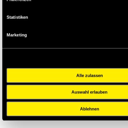
Service:
Katalogseite
Statistiken
Die angebotenen CAD-Daten, Abbildungen und
technischen Zeichnungen werden mit
größtmöglicher Sorgfalt erstellt.
Marketing
Dennoch kann keine Gewährleistung für die
Fehlerfreiheit und Genauigkeit dieser Daten
übernommen werden.
Auf Lager: Ja
Artikelnr.: 15291482
Alle zulassen
Staffelpreis in EUR pro STK:
1
5
10
25
50
Auswahl erlauben
16,6
15,51
14,4
12,73
11,07
Profil
XPA
Richtlänge LR [mm]
1482
Ablehnen
Zurück zur Übersicht