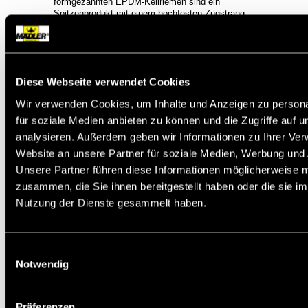
formgezahnten EPDM-Keilriemen sind ein
Spitzenprodukt mit einem hochfesten Zugstrang
für verbesserte Energieeffizienz und
Antriebsleistung.
Leistungsstark:
Die
übertragbare Leistung ist mehr als doppelt so
hoch wie bei herkömmlichen Schmalkeilriemen
und mehr als dreimal so hoch wie bei klassischen
Diese Webseite verwendet Cookies
Keilriemen.
Wartungsfrei:
Dank minimaler
Ausdehnung ist ein Nachspannen in der Regel
Wir verwenden Cookies, um Inhalte und Anzeigen zu persona
nicht erforderlich.
Vielseitig verwendbar:
Mit
guter chemischer Beständigkeit und einem breiten
für soziale Medien anbieten zu können und die Zugriffe auf 
Temperaturbereich sind diese Keilriemen ideal für
analysieren. Außerdem geben wir Informationen zu Ihrer Ve
kraftschlüssige Antriebssysteme. Vorhandene
Website an unsere Partner für soziale Medien, Werbung und 
Schmalkeilriemen und Normkeilriemen können
problemlos ersetzt werden. Die marktüblichen
Unsere Partner führen diese Informationen möglicherweise m
Scheiben passen für alle drei Riemenarten. Enge
zusammen, die Sie ihnen bereitgestellt haben oder die sie i
Fertigungstoleranzen ermöglichen die satzweise
Verwendung. Zul. Betriebstemperatur: -40° bis
Nutzung der Dienste gesammelt haben.
+130°C. Antistatisch nach ISO 1813.
XPA-Keilriemen sind ein sinnvoller Ersatz für
Keilriemen SPA und 13.
Einwilligungsauswahl
Breite b = 12,7mm.
Notwendig
Höhe h = 10mm.
Kleinster mittlerer Scheibendurchmesser = 71mm.
Gewicht = 0,105 kg/m.
Präferenzen