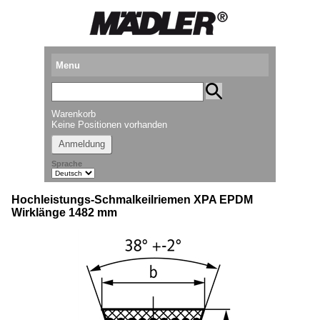
Menu
Produkte
Warenkorb
Standorte
Keine Positionen vorhanden
Anmeldung
Downloads
Sprache
Kataloganforderung
Hochleistungs-Schmalkeilriemen XPA EPDM
Messetermine
Wirklänge 1482 mm
Presse
Newsletter
► Videos