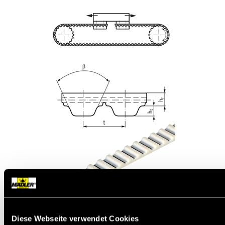
Werkstoff:
Thermoplastisches Polyurethan (TPU),
weiß, mit Stahlzugstrang.
Gute Beständigkeit gegen Öle, Fette und viele
Diese Webseite verwendet Cookies
Chemikalien. Temperaturbereich -10º bis +80ºC.