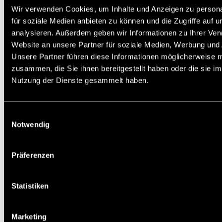
TPU-Riemen sind verschweißbar. Wenn die
Wir verwenden Cookies, um Inhalte und Anzeigen zu persona
Meterware verschweißt wird, wird die
für soziale Medien anbieten zu können und die Zugriffe auf 
Belastbarkeit um ca. 50% reduziert. AT-
Zahnriemen laufen nur auf AT-Zahnriemenrädern.
analysieren. Außerdem geben wir Informationen zu Ihrer Ve
Website an unsere Partner für soziale Medien, Werbung und 
Service:
Katalogseite
Katalogseite
Unsere Partner führen diese Informationen möglicherweise m
Zusätzliche Informationen
CAD Daten
zusammen, die Sie ihnen bereitgestellt haben oder die sie i
Nutzung der Dienste gesammelt haben.
Die angebotenen CAD-Daten, Abbildungen und
technischen Zeichnungen werden mit
größtmöglicher Sorgfalt erstellt.
Dennoch kann keine Gewährleistung für die
Einwilligungsauswahl
Fehlerfreiheit und Genauigkeit dieser Daten
übernommen werden.
Notwendig
Auf Lager: Ja
Artikelnr.: 16870000
Präferenzen
Staffelpreis in EUR pro M:
Statistiken
0,001
5
10
25
50
24,48
22,81
21,18
19,55
17,05
Marketing
Profil t [mm]
AT 10