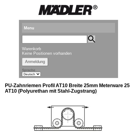
Menu
Produkte
Warenkorb
Standorte
Keine Positionen vorhanden
Anmeldung
Downloads
Sprache
Kataloganforderung
PU-Zahnriemen Profil AT10 Breite 25mm Meterware 25
Messetermine
AT10 (Polyurethan mit Stahl-Zugstrang)
Presse
Newsletter
► Videos