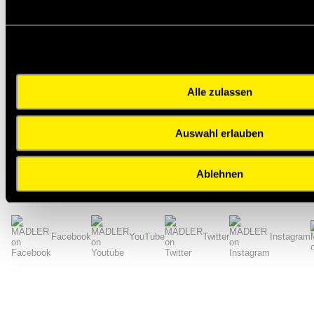
Riemenbreite [mm]
25
Rollenlänge max. [m]
100
zul. Riemenzugkraft [N]
3250
Zahnhöhe h
[mm]
2,5
t
Rückenhöhe h
[mm]
2,0
r
Alle zulassen
Winkel β [°]
50
Gewicht [g/m]
158
Auswahl erlauben
passende Klemmplatte [Art.-Nr.]
16879900
Zurück zur Übersicht
Ablehnen
Impressum
AGB
Hilfe
Datenschutzerklärung
Index
Facebook
YouTube
Twitter
Instagram