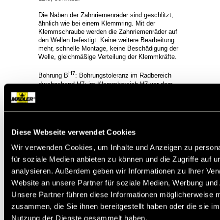
Die Naben der Zahnriemenräder sind geschlitzt,
ähnlich wie bei einem Klemmring. Mit der
Klemmschraube werden die Zahnriemenräder auf
den Wellen befestigt. Keine weitere Bearbeitung
mehr, schnelle Montage, keine Beschädigung der
Welle, gleichmäßige Verteilung der Klemmkräfte.
H7
Bohrung B
: Bohrungstoleranz im Radbereich
durchgehend H7; im Klemmbereich H7 vor dem
Schlitzen. R: Störkreis-Ø am Schraubenkopf.
Übertragbares Drehmoment: Reibschlussmoment
der Klemmnabe.
Weitere Artikel sind in Vorbereitung, siehe
Katalogseite.
Diese Webseite verwendet Cookies
Wir verwenden Cookies, um Inhalte und Anzeigen zu persona
Service:
Katalogseite
für soziale Medien anbieten zu können und die Zugriffe auf 
Zusätzliche Informationen
CAD Daten
analysieren. Außerdem geben wir Informationen zu Ihrer Ve
Die angebotenen CAD-Daten, Abbildungen und
Website an unsere Partner für soziale Medien, Werbung und 
technischen Zeichnungen werden mit
größtmöglicher Sorgfalt erstellt.
Unsere Partner führen diese Informationen möglicherweise m
Dennoch kann keine Gewährleistung für die
zusammen, die Sie ihnen bereitgestellt haben oder die sie i
Fehlerfreiheit und Genauigkeit dieser Daten
Nutzung der Dienste gesammelt haben.
übernommen werden.