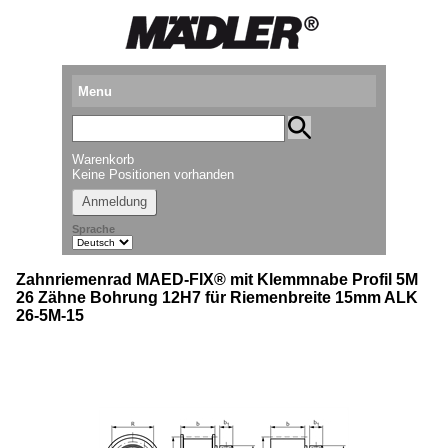
Menu
Produkte
Warenkorb
Standorte
Keine Positionen vorhanden
Anmeldung
Downloads
Sprache
Kataloganforderung
Zahnriemenrad MAED-FIX® mit Klemmnabe Profil 5M
Messetermine
26 Zähne Bohrung 12H7 für Riemenbreite 15mm ALK
26-5M-15
Presse
Newsletter
► Videos