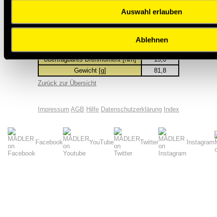
R [mm]
35,4
Auswahl erlauben
b
[mm
10
1
Schraube
M4x12
DIN 912 [mm]
Ablehnen
Anzugsmoment [Nm]
4,6
Übertragbares Drehmoment [Nm]
15,0
Gewicht [g]
81,8
Zurück zur Übersicht
Impressum
AGB
Hilfe
Datenschutzerklärung
Index
Facebook
YouTube
Twitter
Instagram