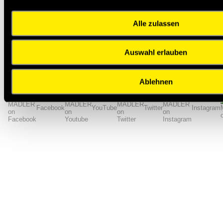
Zähnezahl
75
Riemenbreite [mm]
20
Alle zulassen
Gewicht [kg/m]
0,128
Zurück zur Übersicht
Auswahl erlauben
Impressum
AGB
Hilfe
Datenschutzerklärung
Index
Ablehnen
Facebook
YouTube
Twitter
Instagram