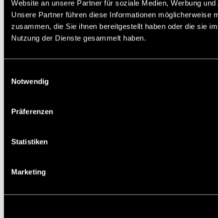
Website an unsere Partner für soziale Medien, Werbung und 
halbrunden Zähnen für gleichmäßigeren
Unsere Partner führen diese Informationen möglicherweise m
Spannungsverlauf im Zahnquerschnitt zur
Übertragung hoher Leistungen. Temperaturbereich
zusammen, die Sie ihnen bereitgestellt haben oder die sie i
-20º bis +100ºC.
Nutzung der Dienste gesammelt haben.
Service:
Katalogseite
Zusätzliche Informationen
CAD Daten
Einwilligungsauswahl
Die angebotenen CAD-Daten, Abbildungen und
Notwendig
technischen Zeichnungen werden mit
größtmöglicher Sorgfalt erstellt.
Dennoch kann keine Gewährleistung für die
Präferenzen
Fehlerfreiheit und Genauigkeit dieser Daten
übernommen werden.
Auf Lager: Ja
Statistiken
Artikelnr.: 17510900
Marketing
Staffelpreis in EUR pro STK:
1
5
10
25
50
20,04
18,53
17,83
16,26
14,04
Wirklänge [mm]
600