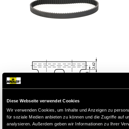
Diese Webseite verwendet Cookies
Wir verwenden Cookies, um Inhalte und Anzeigen zu persona
Werkstoff:
Chloropren (Neopren) mit Glasfaser-
für soziale Medien anbieten zu können und die Zugriffe auf 
Zugstrang. Laufseiten polyamidgewebe-
beschichtet.
analysieren. Außerdem geben wir Informationen zu Ihrer Ve
HTD (High Torque Drive)-Zahnriemen mit