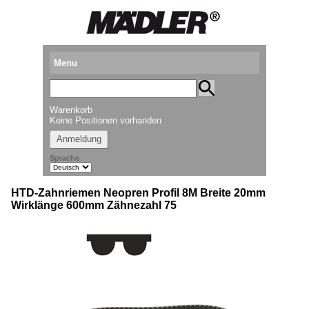
Menu
Produkte
Warenkorb
Standorte
Keine Positionen vorhanden
Anmeldung
Downloads
Sprache
Kataloganforderung
HTD-Zahnriemen Neopren Profil 8M Breite 20mm
Messetermine
Wirklänge 600mm Zähnezahl 75
Presse
Newsletter
► Videos