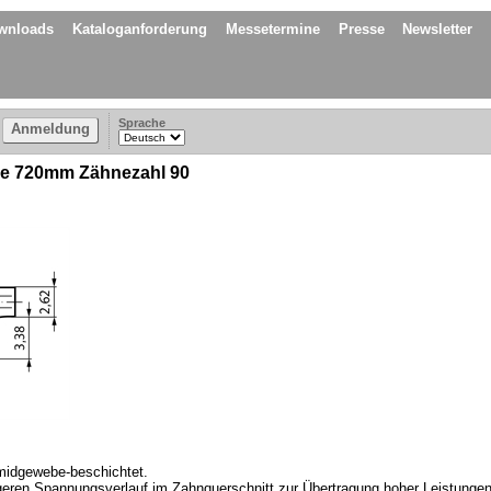
wnloads
Kataloganforderung
Messetermine
Presse
Newsletter
Sprache
Anmeldung
ge 720mm Zähnezahl 90
amidgewebe-beschichtet.
eren Spannungsverlauf im Zahnquerschnitt zur Übertragung hoher Leistungen