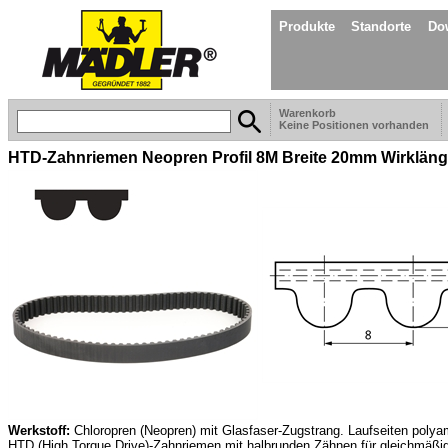
Produkte
Standorte
Do
Warenkorb
Keine Positionen vorhanden
HTD-Zahnriemen Neopren Profil 8M Breite 20mm Wirklän
Werkstoff:
Chloropren (Neopren) mit Glasfaser-Zugstrang. Laufseiten poly
HTD (High Torque Drive)-Zahnriemen mit halbrunden Zähnen für gleichmäßig