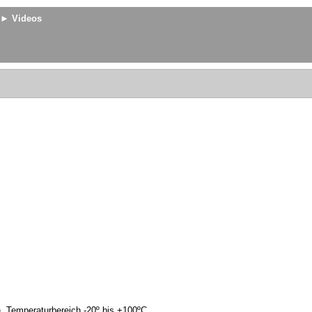
► Videos
. Temperaturbereich -20º bis +100ºC.