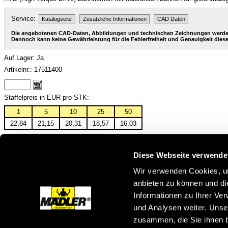
Service:
Katalogseite
Zusätzliche Informationen
CAD Daten
Die angebotenen CAD-Daten, Abbildungen und technischen Zeichnungen werden m
Dennoch kann keine Gewährleistung für die Fehlerfreiheit und Genauigkeit di
Auf Lager: Ja
Artikelnr.: 17511400
Staffelpreis in EUR pro STK:
1
5
10
25
50
22,84
21,15
20,31
18,57
16,03
Wirklänge [mm]
720
Zähnezahl
90
Diese Webseite verwende
Riemenbreite [mm]
20
Wir verwenden Cookies, um
Gewicht [kg/m]
0,128
anbieten zu können und di
Zurück zur Übersicht
Informationen zu Ihrer Ve
und Analysen weiter. Unse
zusammen, die Sie ihnen b