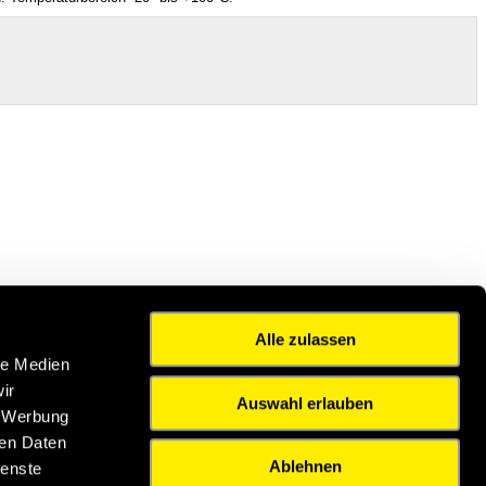
Alle zulassen
le Medien
ir
Auswahl erlauben
, Werbung
ren Daten
Ablehnen
ienste