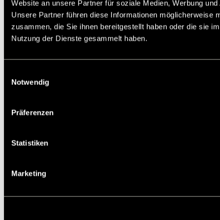
Website an unsere Partner für soziale Medien, Werbung und 
halbrunden Zähnen für gleichmäßigeren
Unsere Partner führen diese Informationen möglicherweise m
Spannungsverlauf im Zahnquerschnitt zur
Übertragung hoher Leistungen. Temperaturbereich
zusammen, die Sie ihnen bereitgestellt haben oder die sie i
-20º bis +100ºC.
Nutzung der Dienste gesammelt haben.
Service:
Katalogseite
Zusätzliche Informationen
CAD Daten
Einwilligungsauswahl
Die angebotenen CAD-Daten, Abbildungen und
Notwendig
technischen Zeichnungen werden mit
größtmöglicher Sorgfalt erstellt.
Dennoch kann keine Gewährleistung für die
Präferenzen
Fehlerfreiheit und Genauigkeit dieser Daten
übernommen werden.
Auf Lager: Ja
Statistiken
Artikelnr.: 17754200
Marketing
Staffelpreis in EUR pro STK:
1
5
10
25
50
371,81
348,43
336,77
325,08
313,39
Wirklänge [mm]
3500