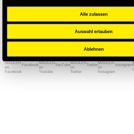
Zähnezahl
250
Riemenbreite [mm]
85
Alle zulassen
Gewicht [kg/m]
0,9
Zurück zur Übersicht
Auswahl erlauben
Impressum
AGB
Hilfe
Datenschutzerklärung
Index
Ablehnen
Facebook
YouTube
Twitter
Instagram