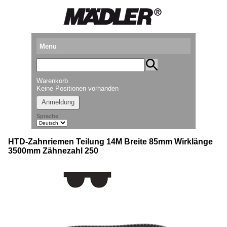
Menu
Produkte
Warenkorb
Standorte
Keine Positionen vorhanden
Anmeldung
Downloads
Sprache
Kataloganforderung
HTD-Zahnriemen Teilung 14M Breite 85mm Wirklänge
Messetermine
3500mm Zähnezahl 250
Presse
Newsletter
► Videos