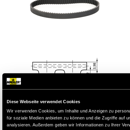
Diese Webseite verwendet Cookies
Wir verwenden Cookies, um Inhalte und Anzeigen zu persona
Werkstoff:
Chloropren (Neopren) mit Glasfaser-
für soziale Medien anbieten zu können und die Zugriffe auf 
Zugstrang. Laufseiten polyamidgewebe-
beschichtet.
analysieren. Außerdem geben wir Informationen zu Ihrer Ve
HTD (High Torque Drive)-Zahnriemen mit