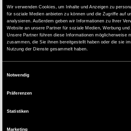
Sicherungsblech DIN 70952 verwendet (dazu ist
Wir verwenden Cookies, um Inhalte und Anzeigen zu persona
eine Nut auf dem Bolzengewinde erforderlich).
für soziale Medien anbieten zu können und die Zugriffe auf 
Empfohlene Bolzengewinde-Toleranz: 6g nach
analysieren. Außerdem geben wir Informationen zu Ihrer Ve
DIN ISO 965.
Website an unsere Partner für soziale Medien, Werbung und 
Unsere Partner führen diese Informationen möglicherweise m
Service:
Katalogseite
CAD Daten
zusammen, die Sie ihnen bereitgestellt haben oder die sie i
Die angebotenen CAD-Daten, Abbildungen und
Nutzung der Dienste gesammelt haben.
technischen Zeichnungen werden mit
größtmöglicher Sorgfalt erstellt.
Dennoch kann keine Gewährleistung für die
Fehlerfreiheit und Genauigkeit dieser Daten
Einwilligungsauswahl
übernommen werden.
Notwendig
Auf Lager: Ja
Artikelnr.: 65351300
Präferenzen
Staffelpreis in EUR pro STK:
Statistiken
1
5
10
25
50
3,37
3,02
2,73
2,42
2,29
Marketing
d
[mm]
M35x1,5
1