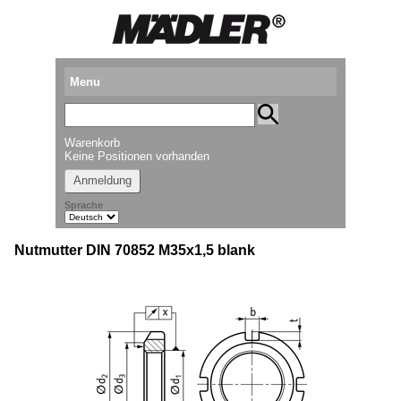
Menu
Produkte
Warenkorb
Standorte
Keine Positionen vorhanden
Anmeldung
Downloads
Sprache
Kataloganforderung
Nutmutter DIN 70852 M35x1,5 blank
Messetermine
Presse
Newsletter
► Videos