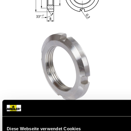
Werkstoff:
Stahl, blank, Härteklasse 17H nach
DIN 267-24.
Diese Nutmuttern werden für ungesicherte, schnell
Diese Webseite verwendet Cookies
lösbare Verbindungen oder aber mit zusätzlichem