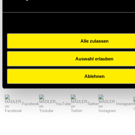
h12
50
d
[mm]
2
d
[mm]
43
3
h11
8
B
[mm]
b [mm]
7
t
[mm]
3,3
min.
Alle zulassen
x [mm]
0,04
Anzahl der Nuten
4
Auswahl erlauben
Gewicht [g]
51
Zurück zur Übersicht
Ablehnen
Impressum
AGB
Hilfe
Datenschutzerklärung
Index
Facebook
YouTube
Twitter
Instagram