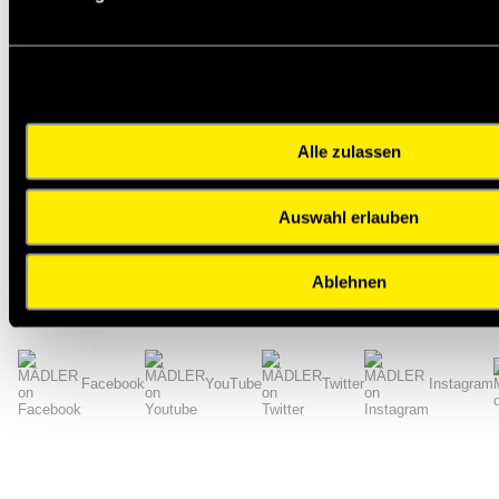
h12
65
d
[mm]
2
d
[mm]
57
3
h11
8
B
[mm]
b [mm]
8
t
[mm]
3,8
min.
Alle zulassen
x [mm]
0,04
Anzahl der Nuten
6
Auswahl erlauben
Gewicht [g]
75
Zurück zur Übersicht
Ablehnen
Impressum
AGB
Hilfe
Datenschutzerklärung
Index
Facebook
YouTube
Twitter
Instagram