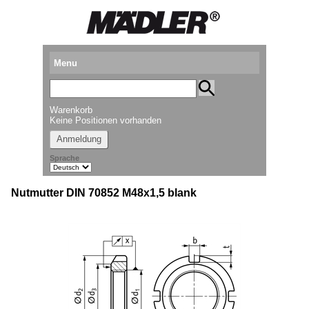
Menu
Produkte
Warenkorb
Standorte
Keine Positionen vorhanden
Anmeldung
Downloads
Sprache
Kataloganforderung
Nutmutter DIN 70852 M48x1,5 blank
Messetermine
Presse
Newsletter
► Videos