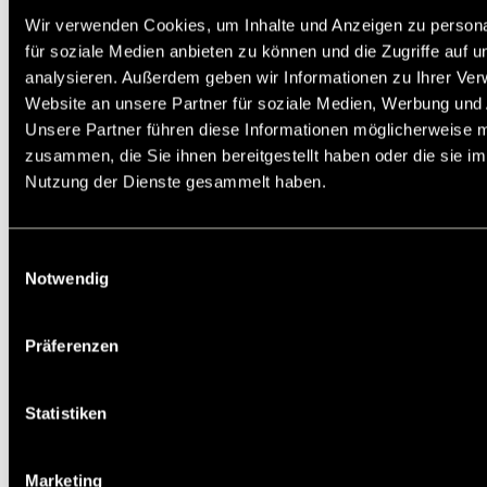
Sicherungsblech DIN 70952 verwendet (dazu ist
Wir verwenden Cookies, um Inhalte und Anzeigen zu persona
eine Nut auf dem Bolzengewinde erforderlich).
für soziale Medien anbieten zu können und die Zugriffe auf 
Empfohlene Bolzengewinde-Toleranz: 6g nach
analysieren. Außerdem geben wir Informationen zu Ihrer Ve
DIN ISO 965.
Website an unsere Partner für soziale Medien, Werbung und 
Unsere Partner führen diese Informationen möglicherweise m
Service:
Katalogseite
CAD Daten
zusammen, die Sie ihnen bereitgestellt haben oder die sie i
Die angebotenen CAD-Daten, Abbildungen und
Nutzung der Dienste gesammelt haben.
technischen Zeichnungen werden mit
größtmöglicher Sorgfalt erstellt.
Dennoch kann keine Gewährleistung für die
Fehlerfreiheit und Genauigkeit dieser Daten
Einwilligungsauswahl
übernommen werden.
Notwendig
Auf Lager: Ja
Artikelnr.: 65351800
Präferenzen
Staffelpreis in EUR pro STK:
Statistiken
1
5
10
25
50
4,46
4,03
3,61
3,33
3,01
Marketing
d
[mm]
M48x1,5
1