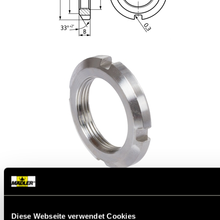
Werkstoff:
Stahl, blank, Härteklasse 17H nach
DIN 267-24.
Diese Nutmuttern werden für ungesicherte, schnell
Diese Webseite verwendet Cookies
lösbare Verbindungen oder aber mit zusätzlichem