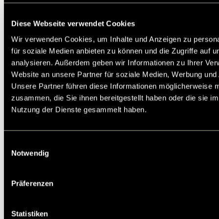
Metall-Gummipuffer sind einfache und preiswerte
Standard-Elemente für elastische Lagerungen. Bei
Schubbeanspruchung sind sie wesentlich geringer
Diese Webseite verwendet Cookies
belastbar als bei Druckbeanspruchung. Dies ist zu
berücksichtigen beim Auftreten horizontaler
Wir verwenden Cookies, um Inhalte und Anzeigen zu persona
Massenkräfte bzw. bei auftretendem Riemenzug.
für soziale Medien anbieten zu können und die Zugriffe auf 
Die verarbeiteten Gummiqualitäten haben beste
physikalische Eigenschaften.
analysieren. Außerdem geben wir Informationen zu Ihrer Ve
Temperaturbeständig bis 80°C.
*F zul.: Zugspannung
Website an unsere Partner für soziale Medien, Werbung und 
im Gummi ist zu vermeiden.
Unsere Partner führen diese Informationen möglicherweise m
Service:
zusammen, die Sie ihnen bereitgestellt haben oder die sie i
Katalogseite
CAD Daten
Nutzung der Dienste gesammelt haben.
Die angebotenen CAD-Daten, Abbildungen und
technischen Zeichnungen werden mit
größtmöglicher Sorgfalt erstellt.
Dennoch kann keine Gewährleistung für die
Einwilligungsauswahl
Fehlerfreiheit und Genauigkeit dieser Daten
Notwendig
übernommen werden.
Auf Lager: Ja
Präferenzen
Artikelnr.: 68561400
Statistiken
Staffelpreis in EUR pro STK: