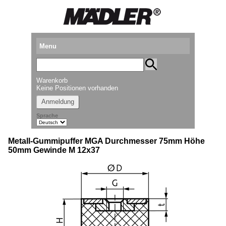
Menu
Produkte
Warenkorb
Standorte
Keine Positionen vorhanden
Anmeldung
Downloads
Sprache
Kataloganforderung
Metall-Gummipuffer MGA Durchmesser 75mm Höhe
Messetermine
50mm Gewinde M 12x37
Presse
Newsletter
► Videos