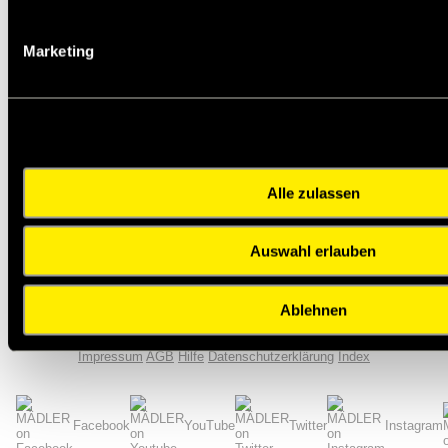
1
5
10
25
50
16,92
15,26
13,54
11,86
10,15
Marketing
D [mm]
75
H [mm]
50
G [mm]
M12
I [mm]
37
t [mm]
12
Druck Federrate CD mittel [N/mm]
530
Alle zulassen
Zul. Druckbelastung F zul.* [N]
2300
Schub Federrate CS mittel [N/mm]
101
Auswahl erlauben
Zul. Schubbelastung F zul.* [N]
850
Gewicht [g]
467
Zurück zur Übersicht
Ablehnen
Impressum
AGB
Hilfe
Datenschutzerklärung
Index
Facebook
YouTube
Twitter
Instagram