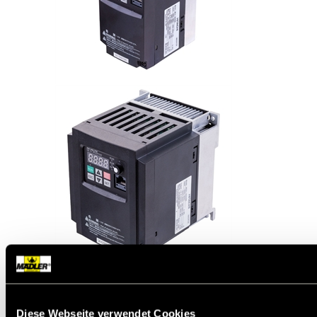
Frequenzumrichter NES1 des Markenherstellers
Hitachi, zur Steuerung von drehzahlgeregelten
Antrieben mit Drehstrommotoren. Bei dieser Reihe
Diese Webseite verwendet Cookies
stehen einfache Parametrierung, übersichtliche