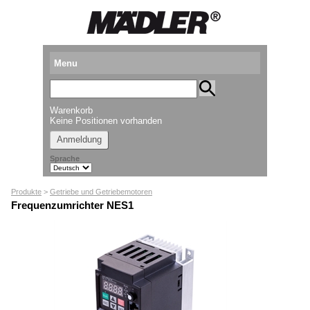
Menu
Produkte
Warenkorb
Standorte
Keine Positionen vorhanden
Anmeldung
Downloads
Sprache
Kataloganforderung
Produkte
>
Getriebe und Getriebemotoren
Messetermine
Frequenzumrichter NES1
Presse
Newsletter
► Videos