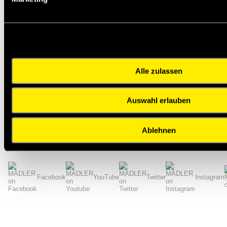
46011075
46011150
46011220
46013075
Alle zulassen
46013150
46013220
Auswahl erlauben
zur Gruppe
Ablehnen
Impressum
AGB
Hilfe
Datenschutzerklärung
Index
Facebook
YouTube
Twitter
Instagram