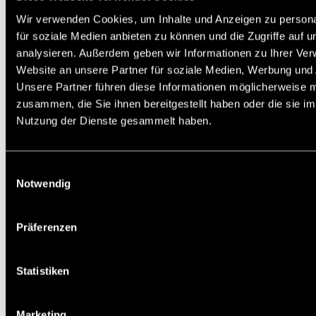
und leicht erlernbare Bedienung und eine
Wir verwenden Cookies, um Inhalte und Anzeigen zu persona
unkomplizierte Inbetriebnahme im Vordergrund.
Durch die optimale, automatische Anpassung von
für soziale Medien anbieten zu können und die Zugriffe auf 
Spannung und Strom an den Belastungszustand
analysieren. Außerdem geben wir Informationen zu Ihrer Ve
des Motors wird ein besonders energiesparender
Website an unsere Partner für soziale Medien, Werbung und 
Antrieb ermöglicht.
Lieferung inklusive montiertem Bedienfeld NES1-
Unsere Partner führen diese Informationen möglicherweise m
OP mit Digitalanzeige.
zusammen, die Sie ihnen bereitgestellt haben oder die sie i
Service:
Katalogseite
Betriebs / Wartungsanleitung
Nutzung der Dienste gesammelt haben.
Die angebotenen CAD-Daten, Abbildungen und
technischen Zeichnungen werden mit größtmöglicher
Sorgfalt erstellt.
Einwilligungsauswahl
Dennoch kann keine Gewährleistung für die
Notwendig
Fehlerfreiheit und Genauigkeit dieser Daten
übernommen werden.
(
freibleibend aus Lagervorrat /
kurzfristig
Präferenzen
lieferbar /
Lieferzeit nach Vereinbarung. Bitte
fragen Sie nach. )
Artikel
Menge
Statistiken
46011025
46011037
Marketing