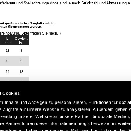
sfedernut und Stellschraubgewinde sind je nach Stückzahl und Abmessung au
größtmöglicher Sorgfalt erstellt.
r Daten übernommen werden.
ereinbarung. Bitte fragen Sie nach. )
L
Gewicht
]
[mm]
[g]
13
8
13
9
14
13
14
14
t Cookies
14
15
 Inhalte und Anzeigen zu personalisieren, Funktionen für sozia
14
17
e Zugriffe auf unsere Website zu analysieren. Außerdem geben w
14
19
rwendung unserer Website an unsere Partner für soziale Medien
re Partner führen diese Informationen möglicherweise mit weite
ereitgestellt haben oder die sie im Rahmen Ihrer Nutzung der D