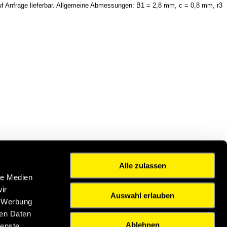
f Anfrage lieferbar. Allgemeine Abmessungen: B1 = 2,8 mm, c = 0,8 mm, r3
Alle zulassen
le Medien
ir
Auswahl erlauben
, Werbung
ren Daten
Ablehnen
ienste