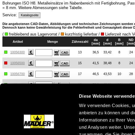
Bohrungen ISO H8. Metalleinsätze im Nabenbereich mit Fertigbohrung, Pas
= 8 mm. Weitere Abmessungen siehe Tabelle.
Service:
Katalogseite
Die angebotenen CAD-Daten, Abbildungen und technischen Zeichnungen werden mit 
Dennoch kann keine Gewährleistung für die Fehlerfreiheit und Genauigkeit diese
(
freibleibend aus Lagervorrat /
kurzfristig lieferbar /
Lieferzeit nach V
da
d
B
ND
Artikel
Menge
Zähnezahl
[mm]
[mm]
[mm]
[mm
10056300
13
36,5
33,42
8
24
10056500
15
41,5
38,48
8
24
10056700
17
46,5
43,53
10
28
10056900
19
52,0
48,61
10
28
Diese Webseite verwende
10057100
21
57,0
53,68
10
28
Wir verwenden Cookies, um
10057300
23
62,5
58,75
10
28
anbieten zu können und di
10057500
25
67,0
63,83
10
28
Informationen zu Ihrer Ve
und Analysen weiter. Unse
zur Gruppe
zusammen, die Sie ihnen b