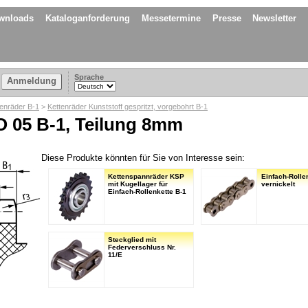
wnloads
Kataloganforderung
Messetermine
Presse
Newsletter
Sprache
Anmeldung
tenräder B-1
>
Kettenräder Kunststoff gespritzt, vorgebohrt B-1
O 05 B-1, Teilung 8mm
Diese Produkte könnten für Sie von Interesse sein:
Kettenspannräder KSP
Einfach-Rolle
mit Kugellager für
vernickelt
Einfach-Rollenkette B-1
Steckglied mit
Federverschluss Nr.
11/E