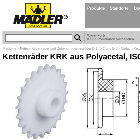
Produkte
Standorte
Do
Warenkorb
Keine Positionen vorhanden
Produkte
>
Ketten, Kettenräder und Zubehör
>
Kettenräder B-1, B-2 und B-3
>
Einfach-Ket
Kettenräder KRK aus Polyacetal, IS