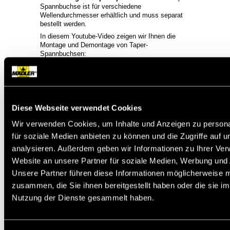
Spannbuchse ist für verschiedene
Wellendurchmesser erhältlich und muss separat
bestellt werden.
In diesem Youtube-Video zeigen wir Ihnen die
Montage und Demontage von Taper-
Spannbuchsen:
Film (3,5 Minuten)
Service:
Katalogseite
Katalogseite
Diese Webseite verwendet Cookies
Zusätzliche Informationen
Montageanleitung
Wir verwenden Cookies, um Inhalte und Anzeigen zu persona
CAD Daten
für soziale Medien anbieten zu können und die Zugriffe auf 
Die angebotenen CAD-Daten, Abbildungen und
analysieren. Außerdem geben wir Informationen zu Ihrer Ve
technischen Zeichnungen werden mit
größtmöglicher Sorgfalt erstellt.
Website an unsere Partner für soziale Medien, Werbung und 
Dennoch kann keine Gewährleistung für die
Unsere Partner führen diese Informationen möglicherweise m
Fehlerfreiheit und Genauigkeit dieser Daten
übernommen werden.
zusammen, die Sie ihnen bereitgestellt haben oder die sie i
Nutzung der Dienste gesammelt haben.
Auf Lager: Ja
Artikelnr.: 17477114