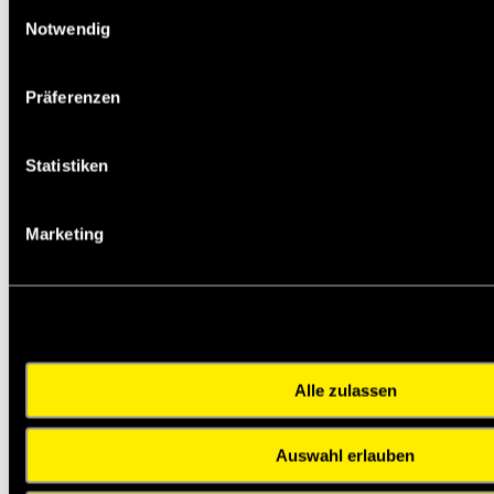
Einwilligungsauswahl
Notwendig
Staffelpreis in EUR pro STK:
1
5
10
25
50
19,28
18,32
17,37
16,39
15,42
Präferenzen
Zähnezahl
28
Ausführung
16F
Statistiken
Riemenbreite [mm]
20
Außen-Ø
70,08
Zahnscheibe [mm]
Marketing
Außen-Ø
75
Bordscheibe [mm]
Ø d [mm]
71,30
Ø ND [mm]
-
Ø Di [mm]
50
b [mm]
28
L [mm]
22
Alle zulassen
R [mm]
6
Spannbuchse
1108
Typ
Auswahl erlauben
Bohrungs-Ø
9
min. [mm]