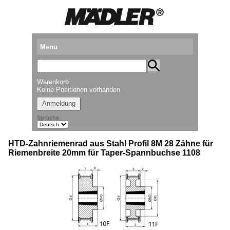
Menu
Produkte
Warenkorb
Standorte
Keine Positionen vorhanden
Anmeldung
Downloads
Sprache
Kataloganforderung
HTD-Zahnriemenrad aus Stahl Profil 8M 28 Zähne für
Messetermine
Riemenbreite 20mm für Taper-Spannbuchse 1108
Presse
Newsletter
► Videos