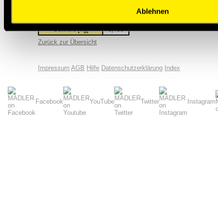
Ablehnen
Bohrungs-Ø
28
max. [mm]
Gewicht [kg]
0,450
Zurück zur Übersicht
Impressum
AGB
Hilfe
Datenschutzerklärung
Index
Facebook
YouTube
Twitter
Instagram