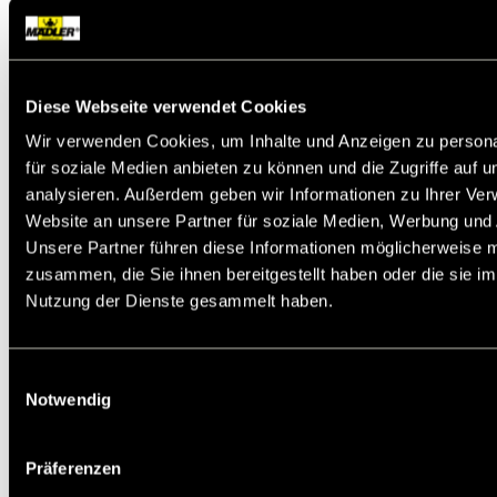
Wellendurchmesser erhältlich und muss separat
bestellt werden.
In diesem Youtube-Video zeigen wir Ihnen die
Montage und Demontage von Taper-
Spannbuchsen:
Diese Webseite verwendet Cookies
Film (3,5 Minuten)
Wir verwenden Cookies, um Inhalte und Anzeigen zu persona
für soziale Medien anbieten zu können und die Zugriffe auf 
Service:
Katalogseite
Katalogseite
analysieren. Außerdem geben wir Informationen zu Ihrer Ve
Zusätzliche Informationen
Montageanleitung
Website an unsere Partner für soziale Medien, Werbung und 
Die angebotenen CAD-Daten, Abbildungen und
Unsere Partner führen diese Informationen möglicherweise m
technischen Zeichnungen werden mit größtmöglicher
Sorgfalt erstellt.
zusammen, die Sie ihnen bereitgestellt haben oder die sie i
Dennoch kann keine Gewährleistung für die
Nutzung der Dienste gesammelt haben.
Fehlerfreiheit und Genauigkeit dieser Daten
übernommen werden.
(
freibleibend aus Lagervorrat /
kurzfristig
Einwilligungsauswahl
lieferbar /
Lieferzeit nach Vereinbarung. Bitte
Notwendig
fragen Sie nach. )
Artikel
Menge
17477111
Präferenzen
17477112