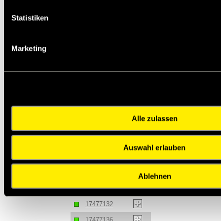
17477113
Statistiken
17477114
17477115
Marketing
17477116
17477117
17477118
17477119
Alle zulassen
17477120
17477122
Auswahl erlauben
17477124
17477128
Ablehnen
17477130
17477132
17477136