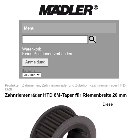
Menu
Produkte
Warenkorb
Standorte
Keine Positionen vorhanden
Anmeldung
Downloads
Sprache
Kataloganforderung
Produkte
>
Zahnriemen, Zahnriemenräder und Zubehör
>
Zahnriemenräder HTD-
Messetermine
Profil
Zahnriemenräder HTD 8M-Taper für Riemenbreite 20 mm
Presse
Diese
Newsletter
► Videos