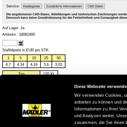
Service:
Katalogseite
Zusätzliche Informationen
CAD Daten
Die angebotenen CAD-Daten, Abbildungen und technischen Zeichnungen werden m
Dennoch kann keine Gewährleistung für die Fehlerfreiheit und Genauigkeit di
Auf Lager: Ja
Artikelnr.: 18082400
Staffelpreis in EUR pro STK:
1
5
10
25
50
4,7
4,34
4,16
3,6
3,03
Typ
120 XL
Nennlänge [Zoll]
12
Diese Webseite verwende
Nennlänge [mm]
304,8
Zähnezahl
60
Wir verwenden Cookies, um
Riemenbreite [mm]
9,53
anbieten zu können und di
Gewicht [kg/m]
0,03
Informationen zu Ihrer Ve
Zurück zur Übersicht
und Analysen weiter. Unse
zusammen, die Sie ihnen b