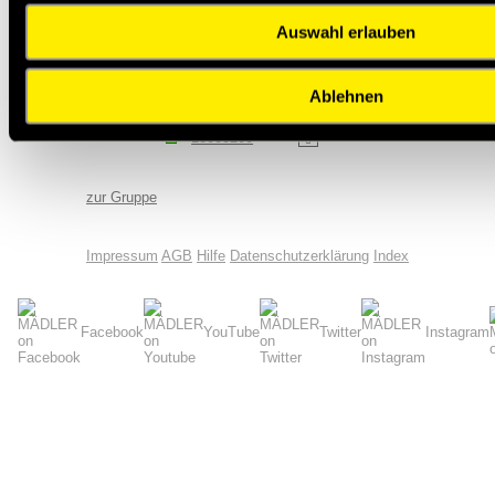
Auswahl erlauben
18084600
18084800
Ablehnen
18085000
18085200
zur Gruppe
Impressum
AGB
Hilfe
Datenschutzerklärung
Index
Facebook
YouTube
Twitter
Instagram