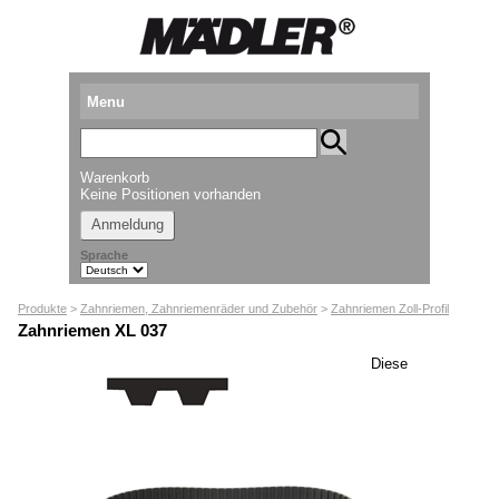
Menu
Produkte
Warenkorb
Standorte
Keine Positionen vorhanden
Anmeldung
Downloads
Sprache
Kataloganforderung
Produkte
>
Zahnriemen, Zahnriemenräder und Zubehör
>
Zahnriemen Zoll-Profil
Messetermine
Zahnriemen XL 037
Presse
Diese
Newsletter
► Videos