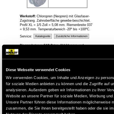
Werkstoff:
Chloropren (Neopren) mit Glasfaser-
Zugstrang. Zahnoberfläche gewebe-beschichtet.
Profil XL = 1/5 Zoll = 5,08 mm. Riemenbreite 037
= 9,53 mm. Temperaturbereich -20º bis +100ºC.
Service:
Katalogseite
Zusätzliche Informationen
Die angebotenen CAD-Daten, Abbildungen und
technischen Zeichnungen werden mit größtmöglicher
Sorgfalt erstellt.
Dennoch kann keine Gewährleistung für die
Fehlerfreiheit und Genauigkeit dieser Daten
übernommen werden.
Diese Webseite verwendet Cookies
(
freibleibend aus Lagervorrat /
kurzfristig
Wir verwenden Cookies, um Inhalte und Anzeigen zu persona
lieferbar /
Lieferzeit nach Vereinbarung. Bitte
für soziale Medien anbieten zu können und die Zugriffe auf 
fragen Sie nach. )
Artikel
Menge
analysieren. Außerdem geben wir Informationen zu Ihrer Ve
Website an unsere Partner für soziale Medien, Werbung und 
18081200
Unsere Partner führen diese Informationen möglicherweise m
18081400
zusammen, die Sie ihnen bereitgestellt haben oder die sie i
18081600