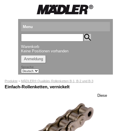
Menu
Produkte
Warenkorb
Standorte
Keine Positionen vorhanden
Anmeldung
Downloads
Sprache
Kataloganforderung
Produkte
>
MÄDLER® Qualitäts-Rollenketten B-1, B-2 und B-3
Messetermine
Einfach-Rollenketten, vernickelt
Presse
Diese
Newsletter
► Videos