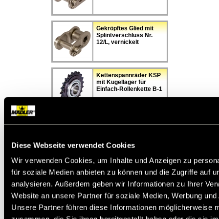
Gekröpftes Glied mit
Splintverschluss Nr.
12/L, vernickelt
Kettenspannräder KSP
mit Kugellager für
Einfach-Rollenkette B-1
Kettenräder KRK aus
Polyacetal, ISO 05 B-1,
Teilung 8mm
Diese Webseite verwendet Cookies
Wir verwenden Cookies, um Inhalte und Anzeigen zu persona
für soziale Medien anbieten zu können und die Zugriffe auf 
Ähnlich DIN ISO 606 (ex DIN 8187).
analysieren. Außerdem geben wir Informationen zu Ihrer Ve
Werkstoff:
Spezielle Ketten-Stähle, vernickelt.
Hochwertige Einfach-Rollenketten mit guter
Website an unsere Partner für soziale Medien, Werbung und 
Korrosionsbeständigkeit. Abmessungen und
Unsere Partner führen diese Informationen möglicherweise m
Vorreckung nach DIN. Geschweifte Laschen
(Größe 06 mit geraden Laschen). Die angegebene